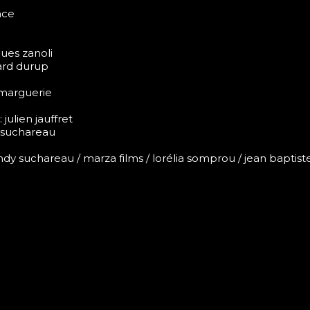
ance
ques zanoli
ard durup
y marguerie
julien jauffret
y suchareau
ndy suchareau / marza films / lorélia somprou / jean bapti