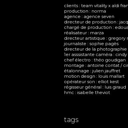
clients : team vitality x aldi fr
production : norma
agence : agence seven
directeur de production : jac
chargé de production : edou
réalisateur : marza
directeur artistique : gregor
journaliste : sophie pagès
directeur de la photographie : 
1er asssistante caméra : cind
chef électro : théo goudigan
montage : antoine contat / ci
étalonnage : julien jauffret
motion design : louis mallart
opérateur son : elliot kest
régisseur général : luis giraud
hmc : isabelle theviot
tags