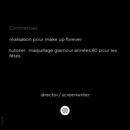
MAKE UP FOREVER - GLAM
80's
Commercials
réalisation pour make up forever
tutoriel : maquillage glamour années 80 pour les
fêtes
MARZA
director / screenwriter